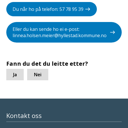
Du når ho på telefon: 57 78 95 39
Eller du kan sende ho ei e-post:
linnea.holsen.meier@hyllestad.kommune.no
Fann du det du leitte etter?
Ja
Nei
Kontakt oss