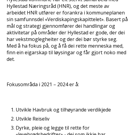
Hyllestad Næringsråd (HNR), og det meste av
arbeidet HNR utfører er forankra i kommuneplanen
sin samfunnsdel «Verdiskapingskapittelet». Basert på
mål og strategi gjennomfører dei handlingar og
aktivitetar på områder der Hyllestad er gode, der dei
har vekstmoglegheiter og der dei bør styrke seg.
Med å ha fokus på, og å få dei rette menneska med,
finn ein eigarskap til løysingar og får gjort noko med
det.
Fokusområda i 2021 – 2024 er å:
Utvikle Havbruk og tilhøyrande verdikjede
Utvikle Reiseliv
Dyrke, pleie og legge til rette for
«levebrødsbedrifter» - dei som ikkje har