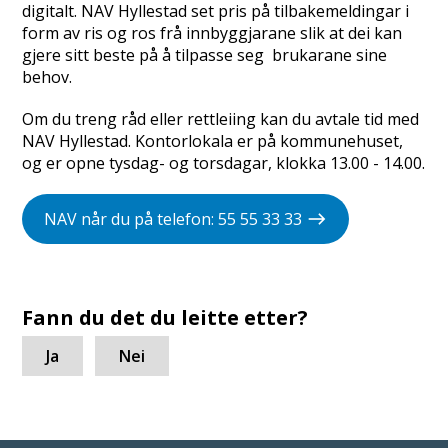
digitalt. NAV Hyllestad set pris på tilbakemeldingar i
form av ris og ros frå innbyggjarane slik at dei kan
gjere sitt beste på å tilpasse seg brukarane sine
behov.
​Om du treng råd eller rettleiing kan du avtale tid med
NAV Hyllestad. Kontorlokala er på kommunehuset,
og er opne tysdag- og torsdagar, klokka 13.00 - 14.00.
NAV når du på telefon: 55 55 33 33
Fann du det du leitte etter?
Ja
Nei