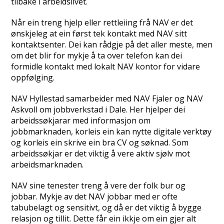
tilbake i arbeidslivet.
Når ein treng hjelp eller rettleiing frå NAV er det
ønskjeleg at ein først tek kontakt med NAV sitt
kontaktsenter. Dei kan rådgje på det aller meste, men
om det blir for mykje å ta over telefon kan dei
formidle kontakt med lokalt NAV kontor for vidare
oppfølging.
NAV Hyllestad samarbeider med NAV Fjaler og NAV
Askvoll om jobbverkstad i Dale. Her hjelper dei
arbeidssøkjarar med informasjon om
jobbmarknaden, korleis ein kan nytte digitale verktøy
og korleis ein skrive ein bra CV og søknad. Som
arbeidssøkjar er det viktig å vere aktiv sjølv mot
arbeidsmarknaden.
NAV sine tenester treng å vere der folk bur og
jobbar. Mykje av det NAV jobbar med er ofte
tabubelagt og sensitivt, og då er det viktig å bygge
relasjon og tillit. Dette får ein ikkje om ein gjer alt