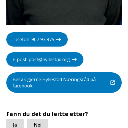
Telefon: 907 93 975
E-post: post@hyllestad.org
Besøk gjerne Hyllestad Næringsråd på
facebook
Fann du det du leitte etter?
Ja
Nei