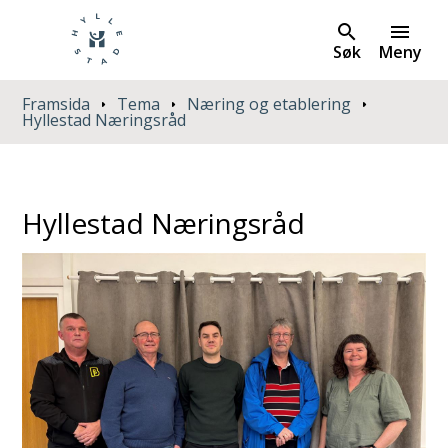
Søk
Meny
Du er her:
Framsida
Tema
Næring og etablering
Hyllestad Næringsråd
Hyllestad Næringsråd